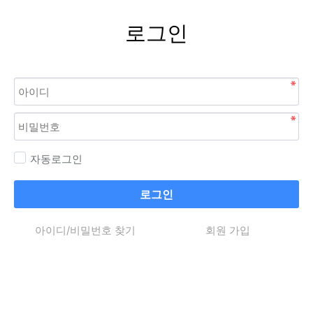
로그인
자동로그인
로그인
아이디/비밀번호 찾기
회원 가입