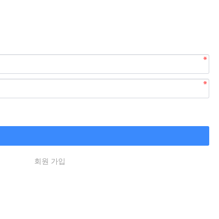
회원 가입