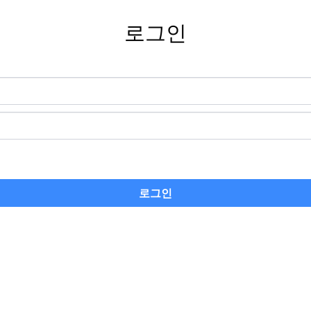
로그인
로그인