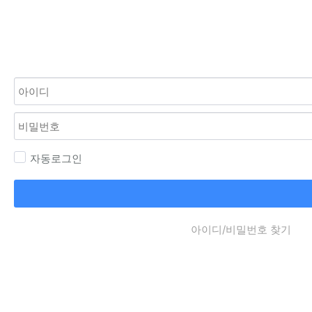
자동로그인
아이디/비밀번호 찾기