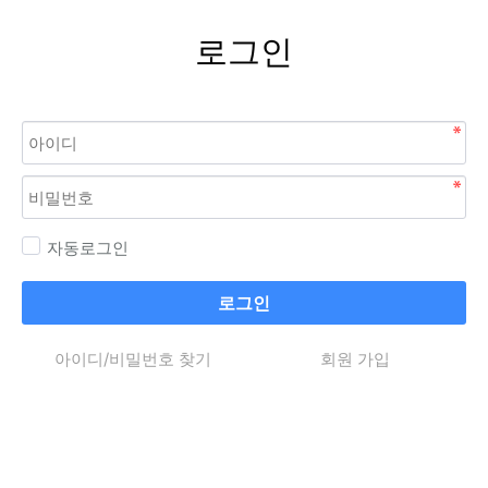
로그인
자동로그인
로그인
아이디/비밀번호 찾기
회원 가입