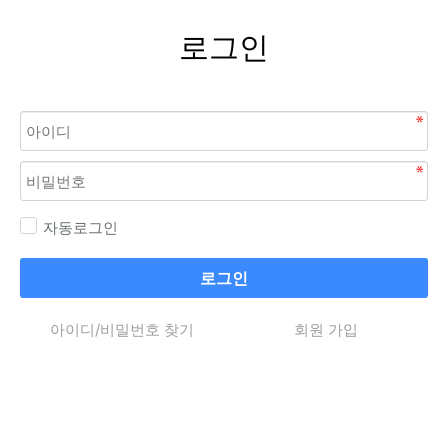
로그인
자동로그인
로그인
아이디/비밀번호 찾기
회원 가입