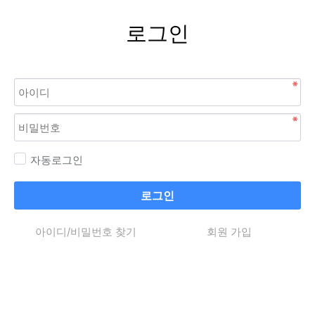
로그인
자동로그인
로그인
아이디/비밀번호 찾기
회원 가입