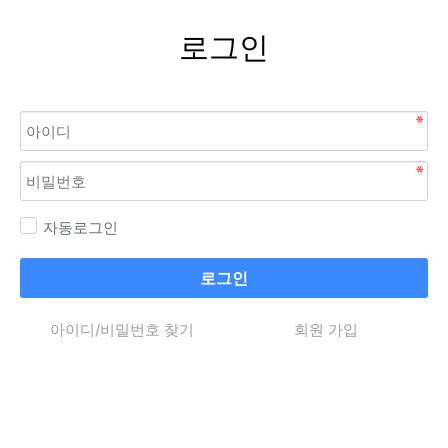
로그인
자동로그인
로그인
아이디/비밀번호 찾기
회원 가입