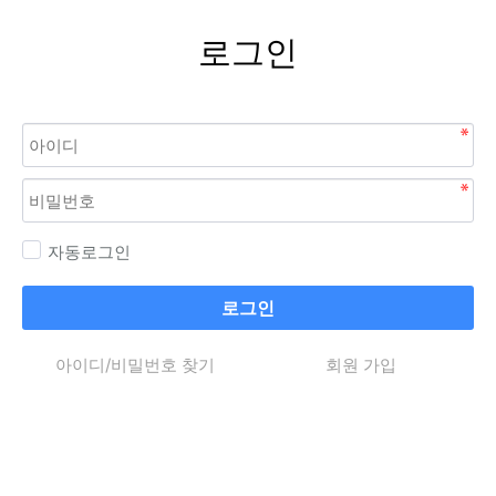
로그인
자동로그인
로그인
아이디/비밀번호 찾기
회원 가입