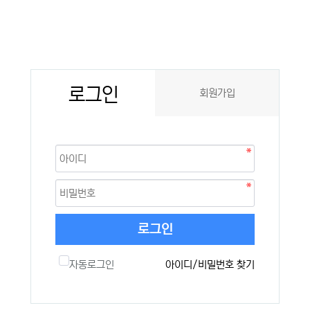
로그인
회원가입
로그인
자동로그인
아이디/비밀번호 찾기