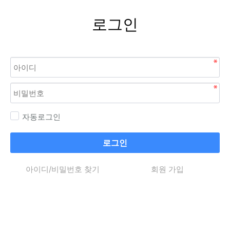
로그인
자동로그인
로그인
아이디/비밀번호 찾기
회원 가입