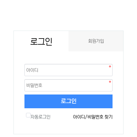
로그인
회원가입
로그인
자동로그인
아이디/비밀번호 찾기