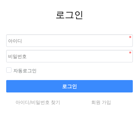
로그인
자동로그인
로그인
아이디/비밀번호 찾기
회원 가입