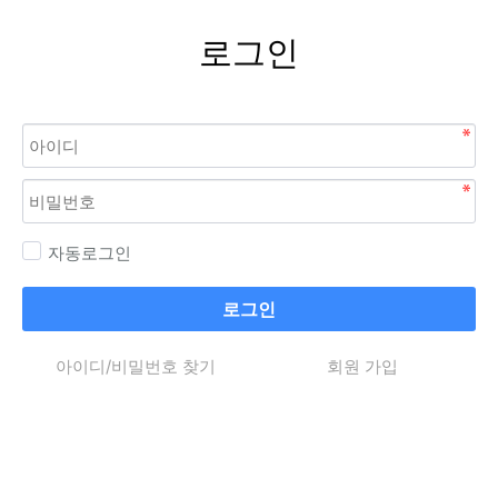
로그인
자동로그인
로그인
아이디/비밀번호 찾기
회원 가입