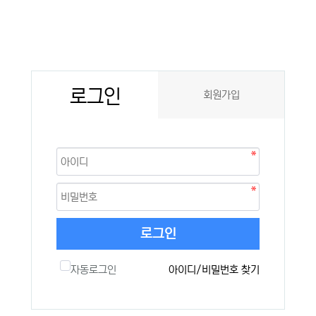
로그인
회원가입
로그인
자동로그인
아이디/비밀번호 찾기