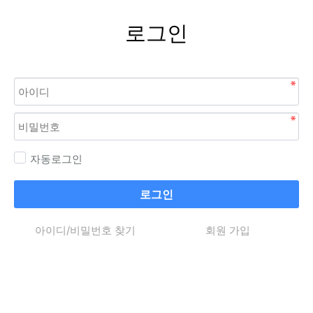
로그인
자동로그인
로그인
아이디/비밀번호 찾기
회원 가입