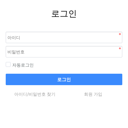
로그인
자동로그인
로그인
아이디/비밀번호 찾기
회원 가입