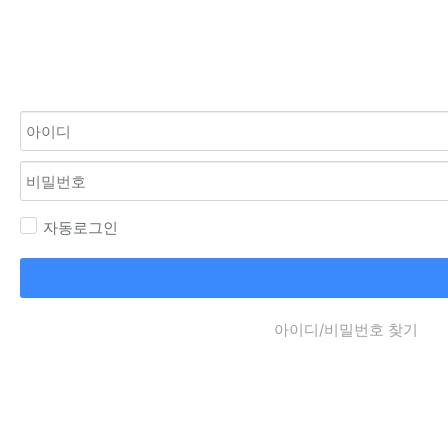
자동로그인
아이디/비밀번호 찾기