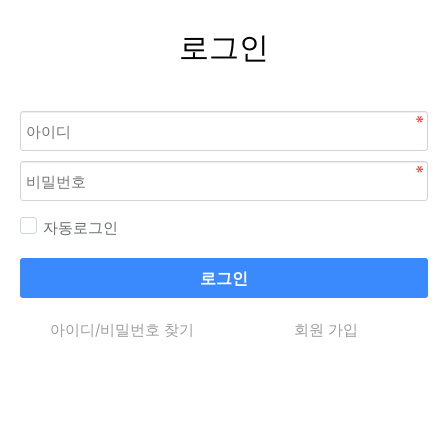
로그인
자동로그인
로그인
아이디/비밀번호 찾기
회원 가입