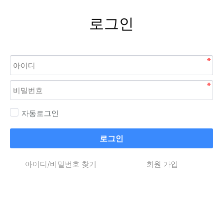
로그인
자동로그인
로그인
아이디/비밀번호 찾기
회원 가입