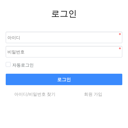
로그인
자동로그인
로그인
아이디/비밀번호 찾기
회원 가입