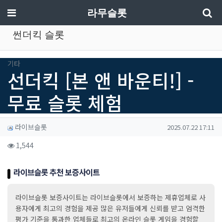
기
메뉴
라무슬롯
썬더킥 슬롯
분류
기타
선더킥 [본 앤 바운티!] -
무료 슬롯 체험
작성자 정보
작성
작성일
라이브슬롯
2025.07.22 17:11
컨텐츠 정보
조회
1,544
본문
라이브슬롯 추천 보증사이트
라이브슬롯 보증사이트는 라이브슬롯에서 보증하는 제휴업체로 사
용자에게 최고의 경험을 제공 많은 유저들에게 신뢰를 받고 엄격한
평가 기준을 통과한 업체들로 최고의 온라인 슬롯 게임을 경험할