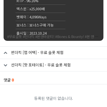
RTP : 96.16%
맥스윈 : x25,000배
벳웨이 : 4,096Ways
보너스 : 보너스구매 가능
출시일 : 2023.10.24
#무료슬롯
#선더킥
#본앤바운티!
#Bones & Bounty!
#본 앤 바운티!
관련자료
썬더킥 [잽 어택] - 무료 슬롯 체험
선더킥 [핫 포테이토] - 무료 슬롯 체험
댓글
0
등록된 댓글이 없습니다.