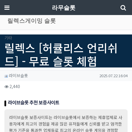
기
메뉴
라무슬롯
릴렉스게이밍 슬롯
분류
기타
릴렉스 [허큘리스 언리쉬
드] - 무료 슬롯 체험
작성자 정보
작성
작성일
라이브슬롯
2025.07.22 16:04
컨텐츠 정보
조회
2,440
본문
라이브슬롯 추천 보증사이트
라이브슬롯 보증사이트는 라이브슬롯에서 보증하는 제휴업체로 사
용자에게 최고의 경험을 제공 많은 유저들에게 신뢰를 받고 엄격한
평가 기준을 통과한 업체들로 최고의 온라인 슬롯 게임을 경험할