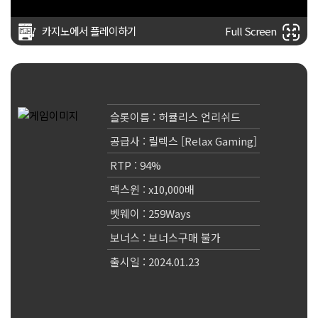
카지노에서 플레이하기
Full Screen
슬롯이름 : 허큘리스 언리쉬드
공급사 : 릴렉스 [Relax Gaming]
RTP : 94%
맥스윈 : x10,000배
벳웨이 : 259Ways
보너스 : 보너스구매 불가
출시일 : 2024.01.23