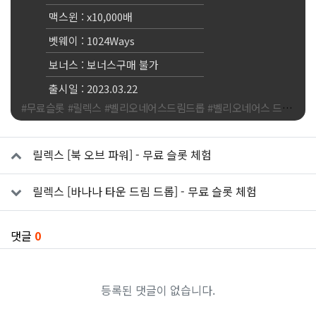
맥스윈 : x10,000배
벳웨이 : 1024Ways
보너스 : 보너스구매 불가
출시일 : 2023.03.22
#무료슬롯
#릴렉스
#벨리오네어스드림드롭
#벨리오네어스 드림 드롭
관련자료
릴렉스 [북 오브 파워] - 무료 슬롯 체험
릴렉스 [바나나 타운 드림 드롭] - 무료 슬롯 체험
댓글
0
등록된 댓글이 없습니다.