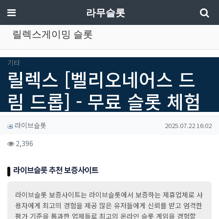
기
메뉴
라무슬롯
릴렉스게이밍 슬롯
분류
기타
릴렉스 [벨리오네어스 드
림 드롭] - 무료 슬롯 체험
작성자 정보
작성
작성일
라이브슬롯
2025.07.22 16:02
컨텐츠 정보
조회
2,396
본문
라이브슬롯 추천 보증사이트
라이브슬롯 보증사이트는 라이브슬롯에서 보증하는 제휴업체로 사
용자에게 최고의 경험을 제공 많은 유저들에게 신뢰를 받고 엄격한
평가 기준을 통과한 업체들로 최고의 온라인 슬롯 게임을 경험할