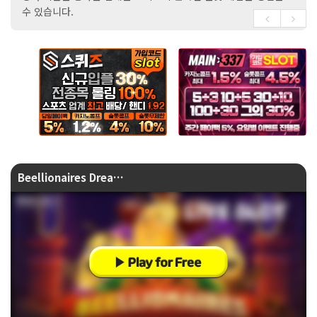
수 있습니다.
Beellionaires Dream Drop