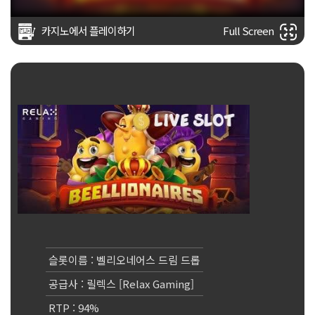
카지노에서 플레이하기
Full Screen
슬롯이름 : 벨리오네어스 드림 드롭
공급사 : 릴렉스 [Relax Gaming]
RTP : 94%