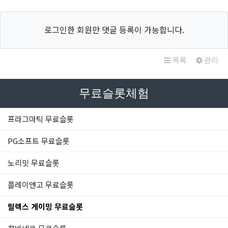
로그인한 회원만 댓글 등록이 가능합니다.
목록
관리
무료슬롯체험
프라그마틱 무료슬롯
PG소프트 무료슬롯
노리밋 무료슬롯
플레이앤고 무료슬롯
릴렉스 게이밍 무료슬롯