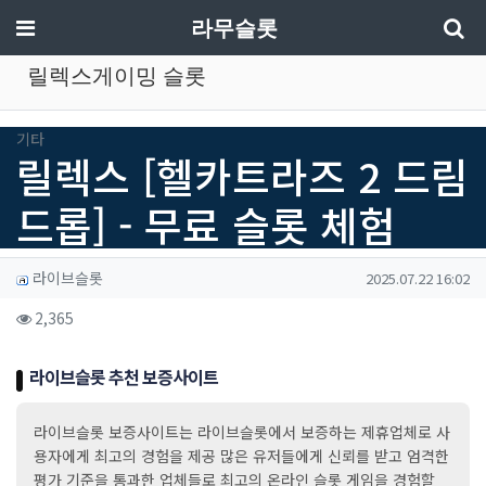
기
메뉴
라무슬롯
릴렉스게이밍 슬롯
분류
기타
릴렉스 [헬카트라즈 2 드림
드롭] - 무료 슬롯 체험
작성자 정보
작성
작성일
라이브슬롯
2025.07.22 16:02
컨텐츠 정보
조회
2,365
본문
라이브슬롯 추천 보증사이트
라이브슬롯 보증사이트는 라이브슬롯에서 보증하는 제휴업체로 사
용자에게 최고의 경험을 제공 많은 유저들에게 신뢰를 받고 엄격한
평가 기준을 통과한 업체들로 최고의 온라인 슬롯 게임을 경험할