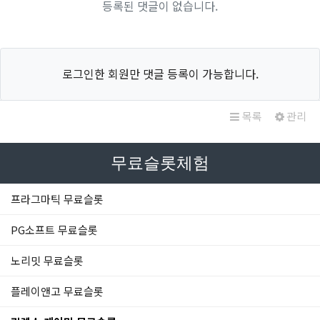
등록된 댓글이 없습니다.
로그인한 회원만 댓글 등록이 가능합니다.
목록
관리
무료슬롯체험
프라그마틱 무료슬롯
PG소프트 무료슬롯
노리밋 무료슬롯
플레이앤고 무료슬롯