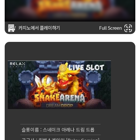
카지노에서 플레이하기
Full Screen
슬롯이름 : 스네이크 아레나 드림 드롭