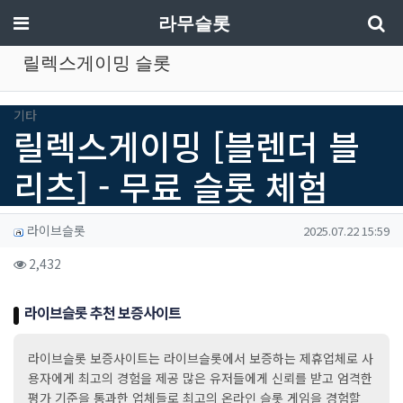
기
메뉴
라무슬롯
릴렉스게이밍 슬롯
분류
기타
릴렉스게이밍 [블렌더 블
리츠] - 무료 슬롯 체험
작성자 정보
작성
작성일
라이브슬롯
2025.07.22 15:59
컨텐츠 정보
조회
2,432
본문
라이브슬롯 추천 보증사이트
라이브슬롯 보증사이트는 라이브슬롯에서 보증하는 제휴업체로 사
용자에게 최고의 경험을 제공 많은 유저들에게 신뢰를 받고 엄격한
평가 기준을 통과한 업체들로 최고의 온라인 슬롯 게임을 경험할