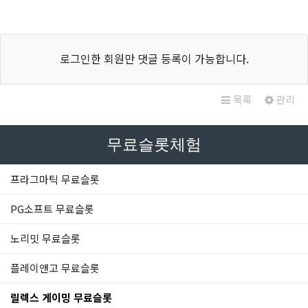
로그인한 회원만 댓글 등록이 가능합니다.
목록
관리
무료슬롯체험
프라그마틱 무료슬롯
PG소프트 무료슬롯
노리밋 무료슬롯
플레이앤고 무료슬롯
릴렉스 게이밍 무료슬롯