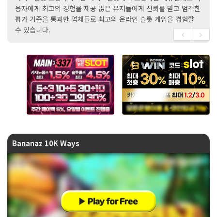
용자에게 최고의 경험을 제공 많은 유저들에게 신뢰를 받고 엄격한
평가 기준을 통과한 업체들로 최고의 온라인 슬롯 게임을 경험할
수 있습니다.
Bananaz 10K Ways