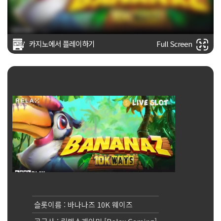
카지노에서 플레이하기
Full Screen
슬롯이름 : 바나나즈 10K 웨이즈