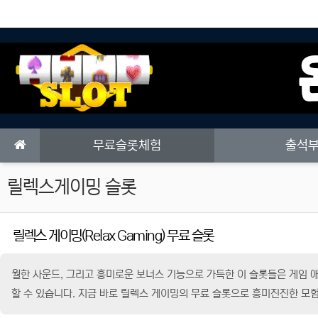
상단 네비
메인 메뉴
무료슬롯체험
출석
릴렉스게이밍 슬롯
릴렉스 게이밍(Relax Gaming) 무료 슬롯
월한 사운드, 그리고 흥미로운 보너스 기능으로 가득한 이 슬롯들은 게임 
할 수 있습니다. 지금 바로 릴렉스 게이밍의 무료 슬롯으로 흥미진진한 모험