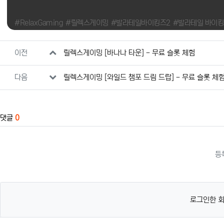
#RelaxGaming
#릴렉스게이밍
#발라테일바이킹즈2
#발라테일 바이킹
관련자료
이전
릴렉스게이밍 [바나나 타운] - 무료 슬롯 체험
다음
릴렉스게이밍 [와일드 챔포 드림 드랍] - 무료 슬롯 체
댓글
0
등
로그인한 회