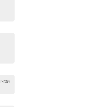
출시되었습