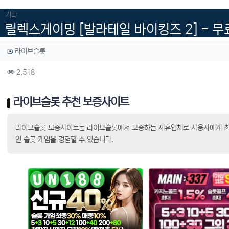
분류
기타
릴렉스게이밍 [발라테일 바이킹즈 2] - 무
작성자 정보
작성
라이브슬롯
컨텐츠 정보
조회
2,518
본문
라이브슬롯 추천 보증사이트
라이브슬롯 보증사이트는 라이브슬롯에서 보증하는 제휴업체로 사용자에게 최고
인 슬롯 게임을 경험할 수 있습니다.