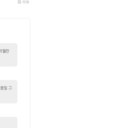
목록
 탁월한
고품질 그