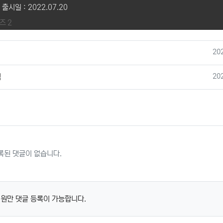
출시일 : 2022.07.20
즈 2
작
202
작
202
험
록된 댓글이 없습니다.
원만 댓글 등록이 가능합니다.