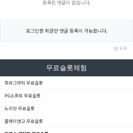
등록된 댓글이 없습니다.
로그인한 회원만 댓글 등록이 가능합니다.
목록
무료슬롯체험
프라그마틱 무료슬롯
PG소프트 무료슬롯
노리밋 무료슬롯
플레이앤고 무료슬롯