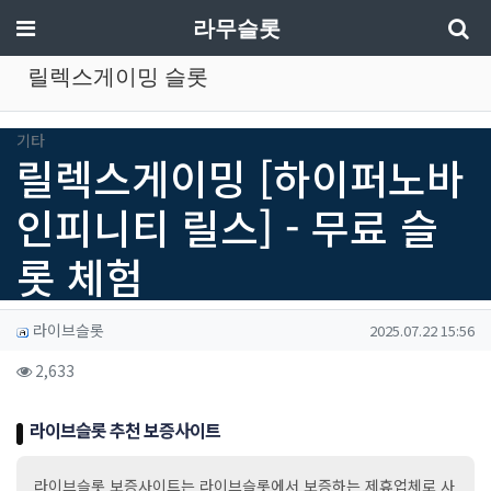
기
메뉴
라무슬롯
릴렉스게이밍 슬롯
분류
기타
릴렉스게이밍 [하이퍼노바
인피니티 릴스] - 무료 슬
롯 체험
작성자 정보
작성
작성일
라이브슬롯
2025.07.22 15:56
컨텐츠 정보
조회
2,633
본문
라이브슬롯 추천 보증사이트
라이브슬롯 보증사이트는 라이브슬롯에서 보증하는 제휴업체로 사