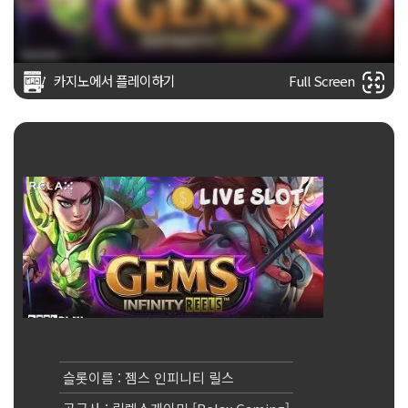
카지노에서 플레이하기
Full Screen
슬롯이름 : 젬스 인피니티 릴스