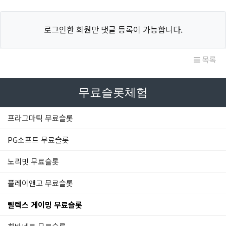
로그인한 회원만 댓글 등록이 가능합니다.
목록
무료슬롯체험
프라그마틱 무료슬롯
PG소프트 무료슬롯
노리밋 무료슬롯
플레이앤고 무료슬롯
릴렉스 게이밍 무료슬롯