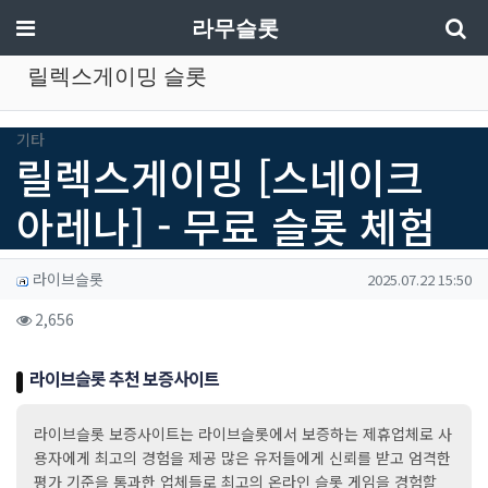
기
메뉴
라무슬롯
릴렉스게이밍 슬롯
분류
기타
릴렉스게이밍 [스네이크
아레나] - 무료 슬롯 체험
작성자 정보
작성
작성일
라이브슬롯
2025.07.22 15:50
컨텐츠 정보
조회
2,656
본문
라이브슬롯 추천 보증사이트
라이브슬롯 보증사이트는 라이브슬롯에서 보증하는 제휴업체로 사
용자에게 최고의 경험을 제공 많은 유저들에게 신뢰를 받고 엄격한
평가 기준을 통과한 업체들로 최고의 온라인 슬롯 게임을 경험할