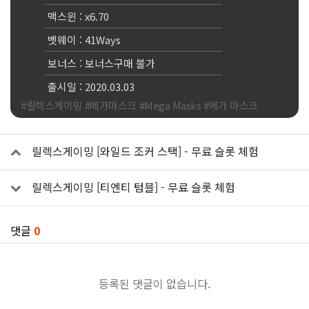
맥스윈 : x6.70
벳웨이 : 41Ways
보너스 : 보너스구매 불가
출시일 : 2020.03.03
#릴렉스게이밍
#메가마스크
#Mega Masks
#메가 마스크
관련자료
릴렉스게이밍 [와일드 조커 스택] - 무료 슬롯 체험
릴렉스게이밍 [티엔티 텀블] - 무료 슬롯 체험
댓글
0
등록된 댓글이 없습니다.