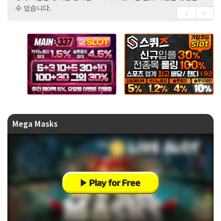
수 있습니다.
Mega Masks