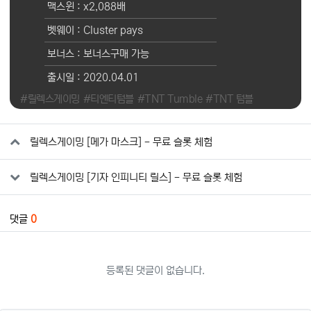
맥스윈 : x2,088배
벳웨이 : Cluster pays
보너스 : 보너스구매 가능
출시일 : 2020.04.01
#릴렉스게이밍
#티엔티텀블
#TNT Tumble
#TNT 텀블
관련자료
릴렉스게이밍 [메가 마스크] - 무료 슬롯 체험
릴렉스게이밍 [기자 인피니티 릴스] - 무료 슬롯 체험
댓글
0
등록된 댓글이 없습니다.