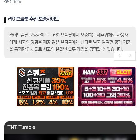
컨텐츠 정보
조회
2,629
본문
라이브슬롯 추천 보증사이트
라이브슬롯 보증사이트는 라이브슬롯에서 보증하는 제휴업체로 사용자
에게 최고의 경험을 제공 많은 유저들에게 신뢰를 받고 엄격한 평가 기준
을 통과한 업체들로 최고의 온라인 슬롯 게임을 경험할 수 있습니다.
TNT Tumble