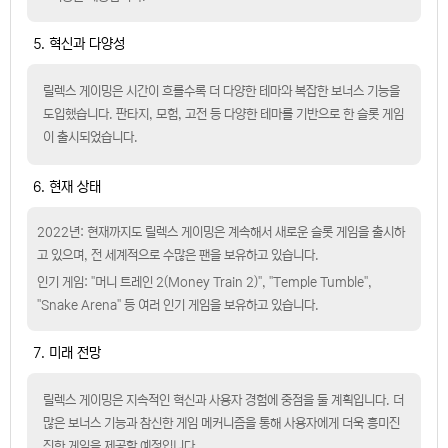
5. 혁신과 다양성
릴렉스 게이밍은 시간이 흐를수록 더 다양한 테마와 복잡한 보너스 기능을
도입했습니다. 판타지, 모험, 고전 등 다양한 테마를 기반으로 한 슬롯 게임
이 출시되었습니다.
6. 현재 상태
2022년: 현재까지도 릴렉스 게이밍은 계속해서 새로운 슬롯 게임을 출시하
고 있으며, 전 세계적으로 수많은 팬을 보유하고 있습니다.
인기 게임: "머니 트레인 2(Money Train 2)", "Temple Tumble",
"Snake Arena" 등 여러 인기 게임을 보유하고 있습니다.
7. 미래 전망
릴렉스 게이밍은 지속적인 혁신과 사용자 경험에 중점을 둘 계획입니다. 더
많은 보너스 기능과 참신한 게임 메커니즘을 통해 사용자에게 더욱 흥미진
진한 게임을 제공할 예정입니다.