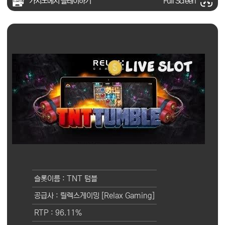
카지노에서 플레이하기
Full Screen
슬롯이름 : TNT 텀블
공급사 : 릴렉스게이밍 [Relax Gaming]
RTP : 96.11%