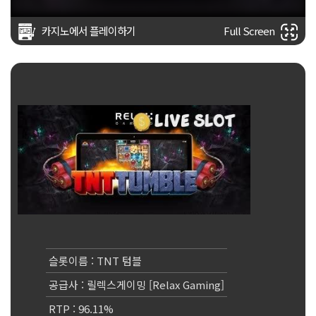
카지노에서 플레이하기
Full Screen
슬롯이름 : TNT 텀블
공급사 : 릴렉스게이밍 [Relax Gaming]
RTP : 96.11%