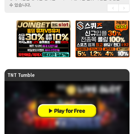
수 있습니다.
TNT Tumble