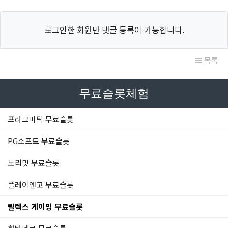
로그인한 회원만 댓글 등록이 가능합니다.
목록
무료슬롯체험
프라그마틱 무료슬롯
PG소프트 무료슬롯
노리밋 무료슬롯
플레이앤고 무료슬롯
릴렉스 게이밍 무료슬롯