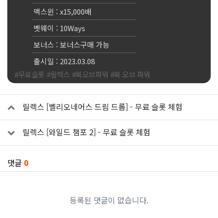
맥스윈 : x15,000배
벳웨이 : 10Ways
보너스 : 보너스구매 가능
출시일 : 2023.03.08
#무료슬롯
#릴렉스
#북오브파워
#북 오브 파워
관련자료
릴렉스 [벨리오네어스 드림 드롭] - 무료 슬롯 체험
릴렉스 [와일드 챔포 2] - 무료 슬롯 체험
댓글
0
등록된 댓글이 없습니다.