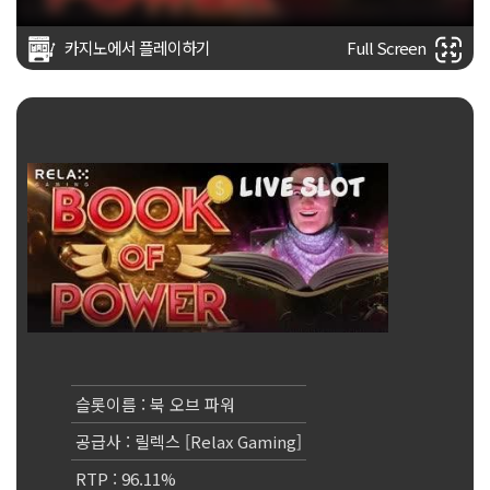
카지노에서 플레이하기
Full Screen
슬롯이름 : 북 오브 파워
공급사 : 릴렉스 [Relax Gaming]
RTP : 96.11%