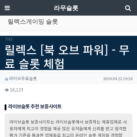
기
메뉴
라무슬롯
릴렉스게이밍 슬롯
분류
기타
릴렉스 [북 오브 파워] - 무
료 슬롯 체험
작성자 정보
작성
작성일
라이브무료슬롯
2024.04.22 19:18
컨텐츠 정보
조회
10,123
본문
라이브슬롯 추천 보증사이트
라이브슬롯 보증사이트는 라이브슬롯에서 보증하는 제휴업체로 사
용자에게 최고의 경험을 제공 많은 유저들에게 신뢰를 받고 엄격한
평가 기준을 통과한 업체들로 최고의 온라인 슬롯 게임을 경험할