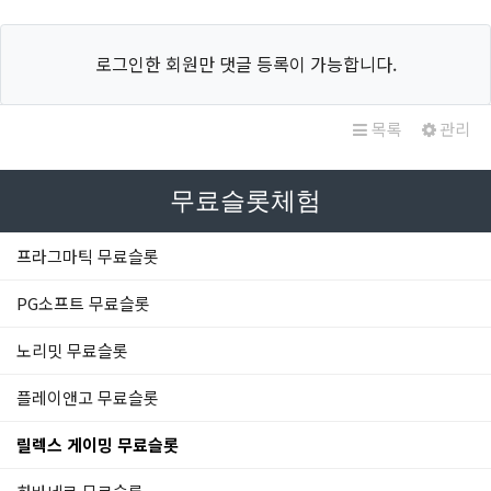
로그인한 회원만 댓글 등록이 가능합니다.
목록
관리
무료슬롯체험
프라그마틱 무료슬롯
PG소프트 무료슬롯
노리밋 무료슬롯
플레이앤고 무료슬롯
릴렉스 게이밍 무료슬롯