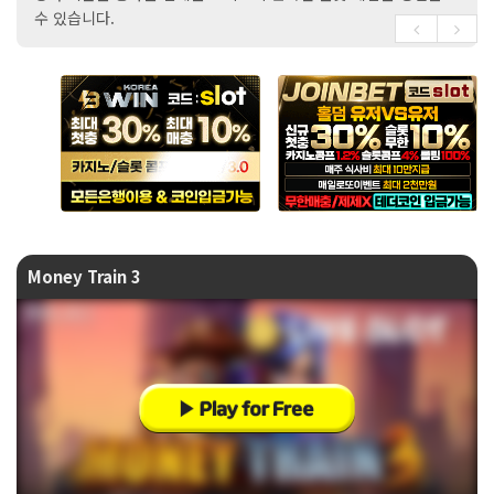
수 있습니다.
Money Train 3