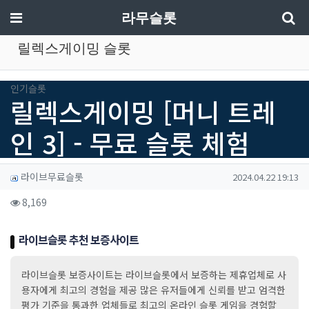
기
메뉴
라무슬롯
릴렉스게이밍 슬롯
분류
인기슬롯
릴렉스게이밍 [머니 트레
인 3] - 무료 슬롯 체험
작성자 정보
작성
작성일
라이브무료슬롯
2024.04.22 19:13
컨텐츠 정보
조회
8,169
본문
라이브슬롯 추천 보증사이트
라이브슬롯 보증사이트는 라이브슬롯에서 보증하는 제휴업체로 사
용자에게 최고의 경험을 제공 많은 유저들에게 신뢰를 받고 엄격한
평가 기준을 통과한 업체들로 최고의 온라인 슬롯 게임을 경험할