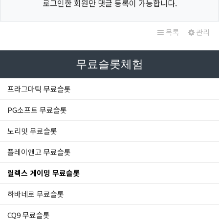
로그인한 회원만 댓글 등록이 가능합니다.
목록
관리
무료슬롯체험
프라그마틱 무료슬롯
PG소프트 무료슬롯
노리밋 무료슬롯
플레이앤고 무료슬롯
릴렉스 게이밍 무료슬롯
하바네로 무료슬롯
CQ9 무료슬롯