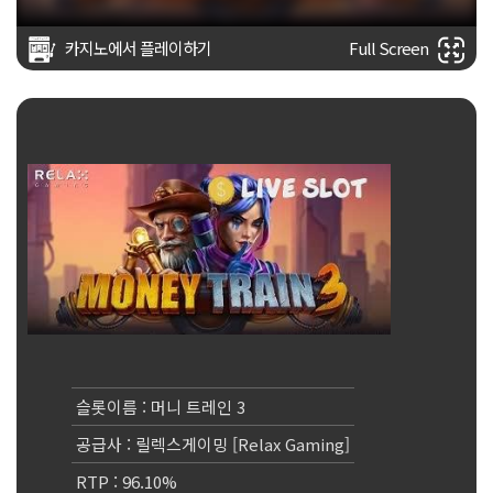
카지노에서 플레이하기
Full Screen
슬롯이름 : 머니 트레인 3
공급사 : 릴렉스게이밍 [Relax Gaming]
RTP : 96.10%