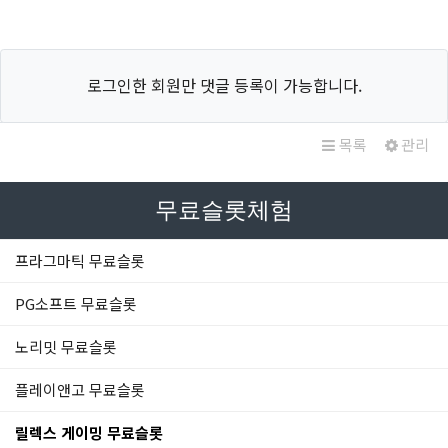
로그인한 회원만 댓글 등록이 가능합니다.
목록
관리
무료슬롯체험
프라그마틱 무료슬롯
PG소프트 무료슬롯
노리밋 무료슬롯
플레이앤고 무료슬롯
릴렉스 게이밍 무료슬롯