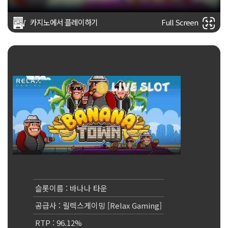
카지노에서 플레이하기
Full Screen
슬롯이름 : 바나나 타운
공급사 : 릴렉스게이밍 [Relax Gaming]
RTP : 96.12%