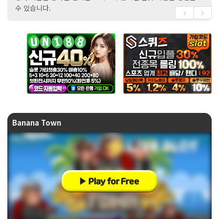
수 있습니다.
Banana Town