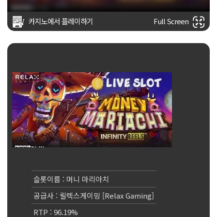
카지노에서 플레이하기
Full Screen
슬롯이름 : 머니 마리아치
공급사 : 릴렉스게이밍 [Relax Gaming]
RTP : 96.19%