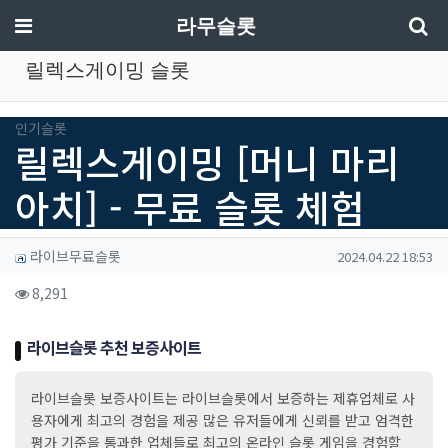
기
메뉴
라무슬롯
릴렉스게이밍 슬롯
분류
인기슬롯
릴렉스게이밍 [머니 마리
아치] - 무료 슬롯 체험
작성자 정보
작성
작성일
라이브무료슬롯
2024.04.22 18:53
컨텐츠 정보
조회
8,291
본문
라이브슬롯 추천 보증사이트
라이브슬롯 보증사이트는 라이브슬롯에서 보증하는 제휴업체로 사
용자에게 최고의 경험을 제공 많은 유저들에게 신뢰를 받고 엄격한
평가 기준을 통과한 업체들로 최고의 온라인 슬롯 게임을 경험할