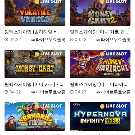
릴렉스게이밍 [발라테일 바이킹즈] - 무료 슬롯 체험
릴렉스게이밍 [머니 카트 2] - 무료 슬롯 체험
등록일
등록자
등록일
등록자
04.22
라이브무료슬롯
04.22
라이브무료슬롯
릴렉스게이밍 [머니 카트] - 무료 슬롯 체험
릴렉스게이밍 [머니 마리아치] - 무료 슬롯 체험
등록일
등록자
등록일
등록자
04.22
라이브무료슬롯
04.22
라이브무료슬롯