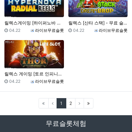
릴렉스게이밍 [하이퍼노바 레디얼 릴즈] - 무료 슬롯 …
릴렉스 [산타 스택] - 무료 슬롯 체험
등록일
등록자
등록일
등록자
04.22
라이브무료슬롯
04.22
라이브무료슬롯
릴렉스 게이밍 [토르 인피니티 릴스] - 무료 슬롯 체…
등록일
등록자
04.22
라이브무료슬롯
(current)
(last)
1
2
무료슬롯체험