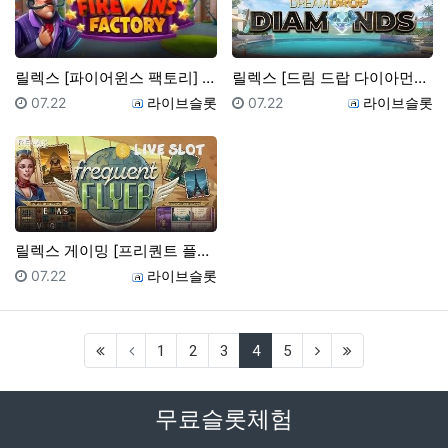
릴렉스 [파이어윈스 팩토리] - 무료 슬롯 체험
릴렉스 [드림 드랍 다이아먼즈] - 무료 슬롯 체험
등록일
등록자
등록일
등록자
07.22
라이브슬롯
07.22
라이브슬롯
릴렉스 게이밍 [프리퀀트 플라이어] - 무료 슬롯 체험
등록일
등록자
07.22
라이브슬롯
(first)
(current)
(next)
(last)
1
2
3
4
5
무료슬롯체험