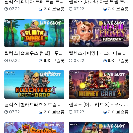
릴렉스 [피냐타 포퍼 드림 드롭] - 무료 슬롯 체험
릴렉스 [바나나 타운 드림 드롭] - 무료 슬롯 체험
등록일
등록자
등록일
등록자
07.22
라이브슬롯
07.22
라이브슬롯
릴렉스 [슬로우스 텀블] - 무료 슬롯 체험
릴렉스게이밍 [더 그레이트 피그비 메가페이] - 무료 …
등록일
등록자
등록일
등록자
07.22
라이브슬롯
07.22
라이브슬롯
릴렉스 [헬카트라즈 2 드림 드롭] - 무료 슬롯 체험
릴렉스 [머니 카트 3] - 무료 슬롯 체험
등록일
등록자
등록일
등록자
07.22
라이브슬롯
07.22
라이브슬롯