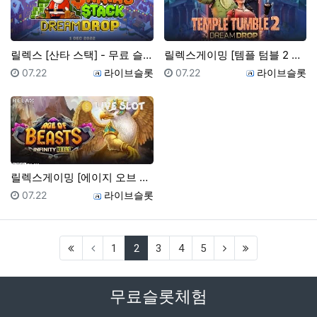
릴렉스 [산타 스택] - 무료 슬롯 체험
릴렉스게이밍 [템플 텀블 2 드림 드랍] - 무료 슬롯…
등록일
등록자
등록일
등록자
07.22
라이브슬롯
07.22
라이브슬롯
릴렉스게이밍 [에이지 오브 비스트 인피니티 릴스] - …
등록일
등록자
07.22
라이브슬롯
(first)
(current)
(next)
(last)
1
2
3
4
5
무료슬롯체험