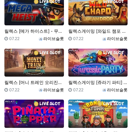
릴렉스 [메가 하이스트] - 무료 슬롯 체험
릴렉스게이밍 [와일드 챔포 드림 드랍] - 무료 슬롯 …
등록일
등록자
등록일
등록자
07.22
라이브슬롯
07.22
라이브슬롯
릴렉스 [머니 트레인 오리진스 드림 드롭] - 무료 슬…
릴렉스게이밍 [쥬라기 파티] - 무료 슬롯 체험
등록일
등록자
등록일
등록자
07.22
라이브슬롯
07.22
라이브슬롯