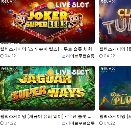
릴렉스게이밍 [조커 슈퍼 릴스] - 무료 슬롯 체험
릴렉스게이밍 [클
등록일
등록자
등록일
04.22
라이브무료슬롯
04.22
릴렉스게이밍 [재규어 슈퍼 웨이] - 무료 슬롯 체험
릴렉스게이밍 [프
등록일
등록자
등록일
04.22
라이브무료슬롯
04.22