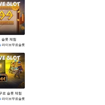
료 슬롯 체험
등록자
라이브무료슬롯
 무료 슬롯 체험
등록자
라이브무료슬롯