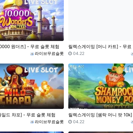
000 원더즈] - 무료 슬롯 체험
릴렉스게이밍 [머니 카트] - 무료
등록자
등록일
라이브무료슬롯
04.22
일드 챠포] - 무료 슬롯 체험
등록자
등록일
라이브무료슬롯
04.22