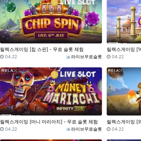
릴렉스게이밍 [칩 스핀] - 무료 슬롯 체험
릴렉스게이밍 [10
등록일
등록자
등록일
04.22
라이브무료슬롯
04.22
릴렉스게이밍 [머니 마리아치] - 무료 슬롯 체험
릴렉스게이밍 [와
등록일
등록자
등록일
04.22
라이브무료슬롯
04.22