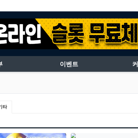
부
이벤트
현재 분류
기타