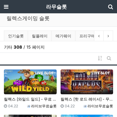
기
메뉴
라무슬롯
릴렉스게이밍 슬롯
릴렉스게이밍 슬롯 분류 목록
이전 분류
현재 분
다음
인기슬롯
릴플레이
메가웨이
프리구매
기타
기타
308
/ 15 페이지
게시물 
게시
릴렉스 [와일드 일드] - 무료 슬롯 체험
릴렉스 [핫 로드 레이서] - 무료 슬롯 체험
등록일
등록자
등록일
등록자
04.22
라이브무료슬롯
04.22
라이브무료슬롯