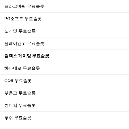
프라그마틱 무료슬롯
PG소프트 무료슬롯
노리밋 무료슬롯
플레이앤고 무료슬롯
릴렉스 게이밍 무료슬롯
하바네로 무료슬롯
CQ9 무료슬롯
부운고 무료슬롯
썬더킥 무료슬롯
푸쉬 무료슬롯