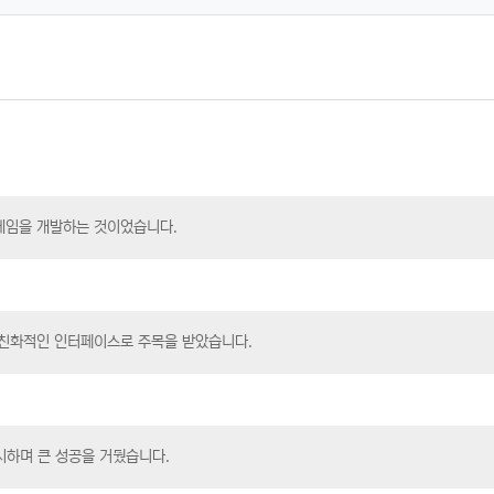
 게임을 개발하는 것이었습니다.
자 친화적인 인터페이스로 주목을 받았습니다.
을 출시하며 큰 성공을 거뒀습니다.