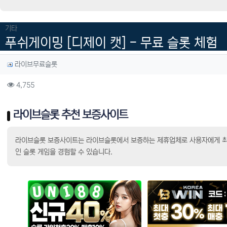
분류
기타
푸쉬게이밍 [디제이 캣] - 무료 슬롯 체험
작성자 정보
작성
라이브무료슬롯
컨텐츠 정보
조회
4,755
본문
라이브슬롯 추천 보증사이트
라이브슬롯 보증사이트는 라이브슬롯에서 보증하는 제휴업체로 사용자에게 최고
인 슬롯 게임을 경험할 수 있습니다.