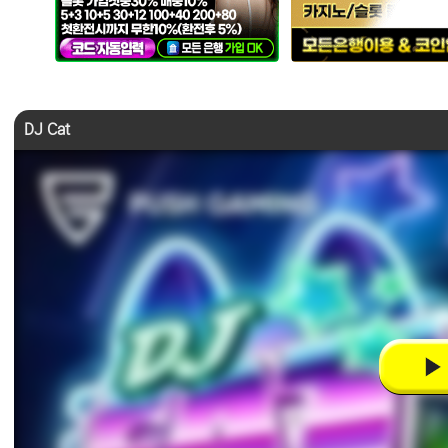
DJ Cat