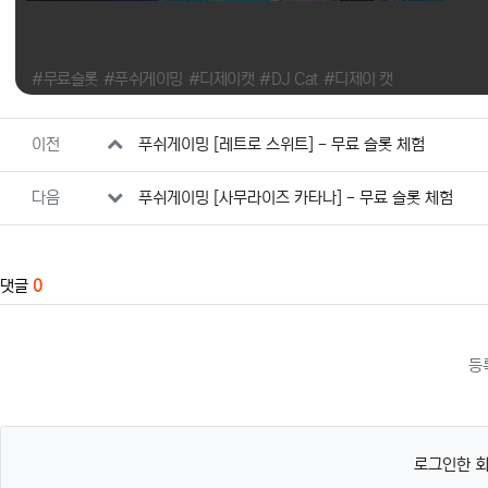
#무료슬롯
#푸쉬게이밍
#디제이캣
#DJ Cat
#디제이 캣
관련자료
이전
푸쉬게이밍 [레트로 스위트] - 무료 슬롯 체험
다음
푸쉬게이밍 [사무라이즈 카타나] - 무료 슬롯 체험
댓글
0
등
로그인한 회