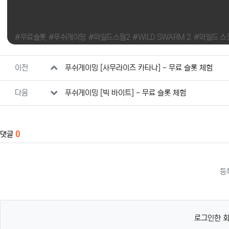
#무료슬롯
#푸쉬게이밍
#와일드스웜2
#WILD SWARM 2
#와일드 스웜
관련자료
이전
푸쉬게이밍 [사무라이즈 카타나] - 무료 슬롯 체험
다음
푸쉬게이밍 [빅 바이트] - 무료 슬롯 체험
댓글
0
등
로그인한 회