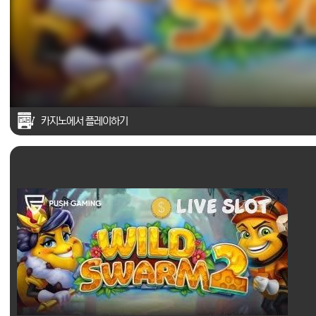
카지노에서 플레이하기