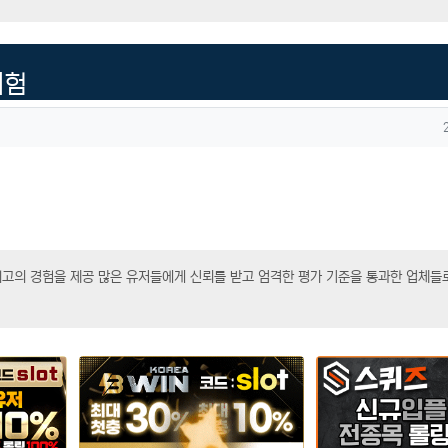
체험
의 경험을 제공 많은 유저들에게 신뢰를 받고 엄격한 평가 기준을 통과한 업체들