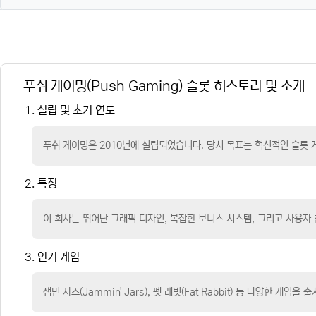
푸쉬 게이밍(Push Gaming) 슬롯 히스토리 및 소개
1. 설립 및 초기 연도
푸쉬 게이밍은 2010년에 설립되었습니다. 당시 목표는 혁신적인 슬롯
2. 특징
이 회사는 뛰어난 그래픽 디자인, 복잡한 보너스 시스템, 그리고 사용
3. 인기 게임
잼민 자스(Jammin' Jars), 펫 레빗(Fat Rabbit) 등 다양한 게임