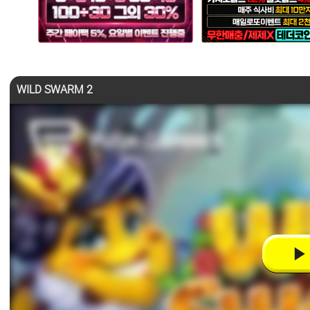
WILD SWARM 2