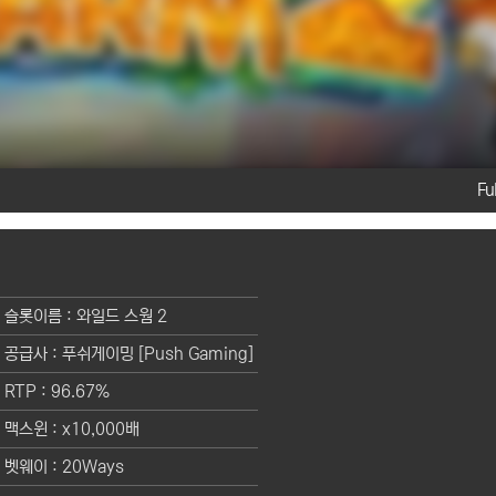
Fu
슬롯이름 : 와일드 스웜 2
공급사 : 푸쉬게이밍 [Push Gaming]
RTP : 96.67%
맥스윈 : x10,000배
벳웨이 : 20Ways