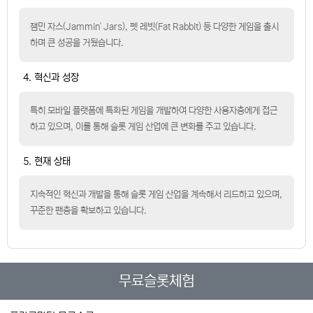
잼민 자스(Jammin' Jars), 펫 레빗(Fat Rabbit) 등 다양한 게임을 출시
하며 큰 성공을 거뒀습니다.
4. 혁신과 성장
특히 모바일 플랫폼에 특화된 게임을 개발하여 다양한 사용자층에게 접근
하고 있으며, 이를 통해 슬롯 게임 산업에 큰 변화를 주고 있습니다.
5. 현재 상태
지속적인 혁신과 개발을 통해 슬롯 게임 산업을 계속해서 리드하고 있으며,
꾸준한 팬층을 확보하고 있습니다.
무료슬롯체험