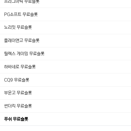
프라그마틱 무료슬롯
PG소프트 무료슬롯
노리밋 무료슬롯
플레이앤고 무료슬롯
릴렉스 게이밍 무료슬롯
하바네로 무료슬롯
CQ9 무료슬롯
부운고 무료슬롯
썬더킥 무료슬롯
푸쉬 무료슬롯