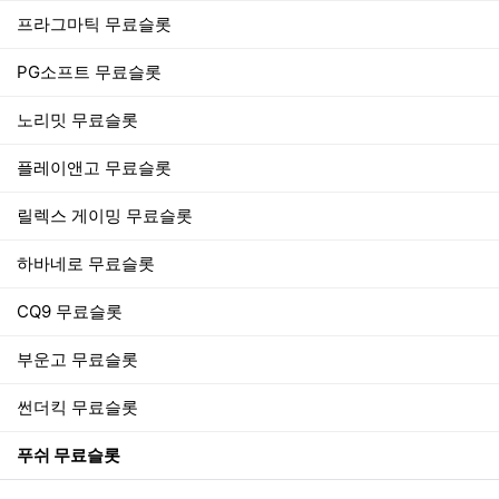
프라그마틱 무료슬롯
PG소프트 무료슬롯
노리밋 무료슬롯
플레이앤고 무료슬롯
릴렉스 게이밍 무료슬롯
하바네로 무료슬롯
CQ9 무료슬롯
부운고 무료슬롯
썬더킥 무료슬롯
푸쉬 무료슬롯