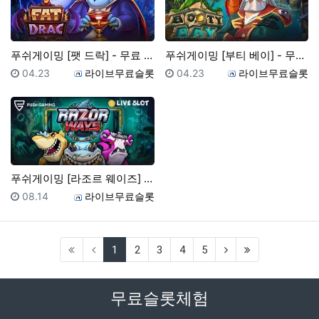
푸쉬게이밍 [팻 드락] - 무료 슬롯 체험
푸쉬게이밍 [부티 베이] - 무료 슬롯 체험
등록일
등록자
등록일
등록자
04.23
라이브무료슬롯
04.23
라이브무료슬롯
푸쉬게이밍 [라조르 웨이즈] - 무료 슬롯 체험
등록일
등록자
08.14
라이브무료슬롯
(current)
(next)
(last)
1
2
3
4
5
무료슬롯체험