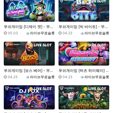
푸쉬게이밍 [디제이 캣] - 무료 슬롯 체험
푸쉬게이밍 [빅 바이트] - 무료 슬롯 체험
등록일
등록자
등록일
등록자
05.03
라이브무료슬롯
04.23
라이브무료슬롯
푸쉬게이밍 [보스 베어] - 무료 슬롯 체험
푸쉬게이밍 [하츠 하이웨이] - 무료 슬롯 체험
등록일
등록자
등록일
등록자
04.23
라이브무료슬롯
04.23
라이브무료슬롯