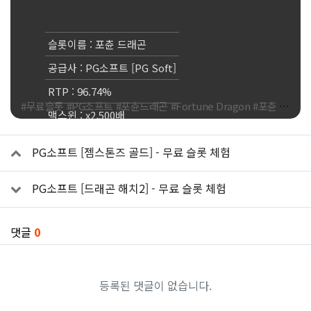
슬롯이름 : 포츈 드래곤
공급사 : PG소프트 [PG Soft]
RTP : 96.74%
#무료슬롯
#PG소프트
#포츈드래곤
#Fortune Dragon
#포츈 드래곤
맥스윈 : x2,500배
벳웨이 : 5Ways
관련자료
PG소프트 [젬스톤즈 골드] - 무료 슬롯 체험
보너스 : 보너스구매 불가
출시일 : 2024.01.22
PG소프트 [드래곤 해치2] - 무료 슬롯 체험
댓글
0
등록된 댓글이 없습니다.