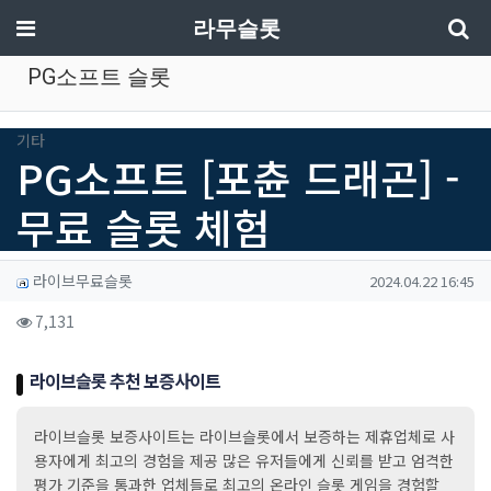
기
메뉴
라무슬롯
PG소프트 슬롯
분류
기타
PG소프트 [포츈 드래곤] -
무료 슬롯 체험
작성자 정보
작성
작성일
라이브무료슬롯
2024.04.22 16:45
컨텐츠 정보
조회
7,131
본문
라이브슬롯 추천 보증사이트
라이브슬롯 보증사이트는 라이브슬롯에서 보증하는 제휴업체로 사
용자에게 최고의 경험을 제공 많은 유저들에게 신뢰를 받고 엄격한
평가 기준을 통과한 업체들로 최고의 온라인 슬롯 게임을 경험할