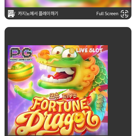
카지노에서 플레이하기
Full Screen